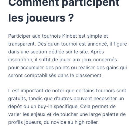
Comment participent
les joueurs ?
Participer aux tournois Kinbet est simple et
transparent. Dès qu’un tournoi est annoncé, il figure
dans une section dédiée sur le site. Après
inscription, il suffit de jouer aux jeux concernés
pour accumuler des points ou réaliser des gains qui
seront comptabilisés dans le classement.
Il est important de noter que certains tournois sont
gratuits, tandis que d’autres peuvent nécessiter un
dépôt ou un buy-in spécifique. Cela permet de
varier les enjeux et de toucher une large palette de
profils joueurs, du novice au high roller.