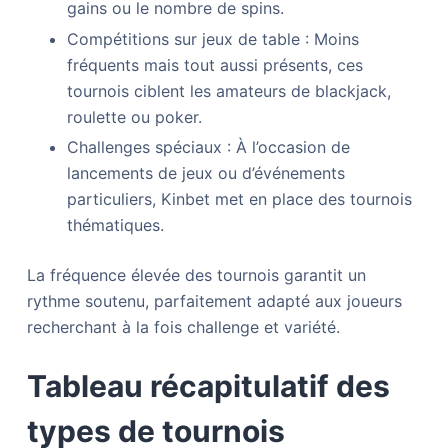
gains ou le nombre de spins.
Compétitions sur jeux de table : Moins
fréquents mais tout aussi présents, ces
tournois ciblent les amateurs de blackjack,
roulette ou poker.
Challenges spéciaux : À l’occasion de
lancements de jeux ou d’événements
particuliers, Kinbet met en place des tournois
thématiques.
La fréquence élevée des tournois garantit un
rythme soutenu, parfaitement adapté aux joueurs
recherchant à la fois challenge et variété.
Tableau récapitulatif des
types de tournois