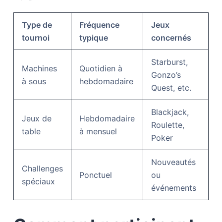
Type de
Fréquence
Jeux
tournoi
typique
concernés
Starburst,
Machines
Quotidien à
Gonzo’s
à sous
hebdomadaire
Quest, etc.
Blackjack,
Jeux de
Hebdomadaire
Roulette,
table
à mensuel
Poker
Nouveautés
Challenges
Ponctuel
ou
spéciaux
événements