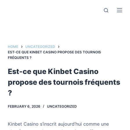
S
k
i
p
t
o
HOME
UNCATEGORIZED
c
EST-CE QUE KINBET CASINO PROPOSE DES TOURNOIS
FRÉQUENTS ?
o
n
Est-ce que Kinbet Casino
t
propose des tournois fréquents
e
n
?
t
FEBRUARY 6, 2026
UNCATEGORIZED
Kinbet Casino s’inscrit aujourd’hui comme une