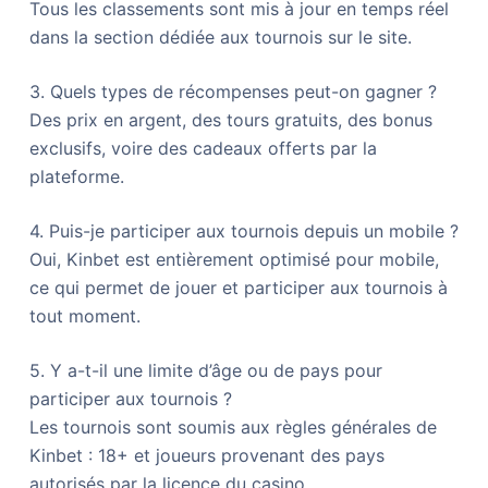
Tous les classements sont mis à jour en temps réel
dans la section dédiée aux tournois sur le site.
3. Quels types de récompenses peut-on gagner ?
Des prix en argent, des tours gratuits, des bonus
exclusifs, voire des cadeaux offerts par la
plateforme.
4. Puis-je participer aux tournois depuis un mobile ?
Oui, Kinbet est entièrement optimisé pour mobile,
ce qui permet de jouer et participer aux tournois à
tout moment.
5. Y a-t-il une limite d’âge ou de pays pour
participer aux tournois ?
Les tournois sont soumis aux règles générales de
Kinbet : 18+ et joueurs provenant des pays
autorisés par la licence du casino.