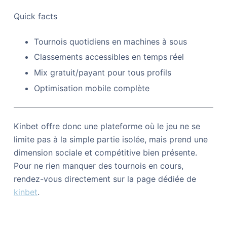
Quick facts
Tournois quotidiens en machines à sous
Classements accessibles en temps réel
Mix gratuit/payant pour tous profils
Optimisation mobile complète
Kinbet offre donc une plateforme où le jeu ne se
limite pas à la simple partie isolée, mais prend une
dimension sociale et compétitive bien présente.
Pour ne rien manquer des tournois en cours,
rendez-vous directement sur la page dédiée de
kinbet
.