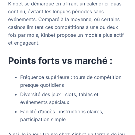
Kinbet se démarque en offrant un calendrier quasi
continu, évitant les longues périodes sans
événements. Comparé à la moyenne, où certains
casinos limitent ces compétitions à une ou deux
fois par mois, Kinbet propose un modèle plus actif
et engageant.
Points forts vs marché :
Fréquence supérieure : tours de compétition
presque quotidiens
Diversité des jeux : slots, tables et
événements spéciaux
Facilité d’accès : instructions claires,
participation simple
Ainsi, le joueur trouve chez Kinbet un terrain de jeu