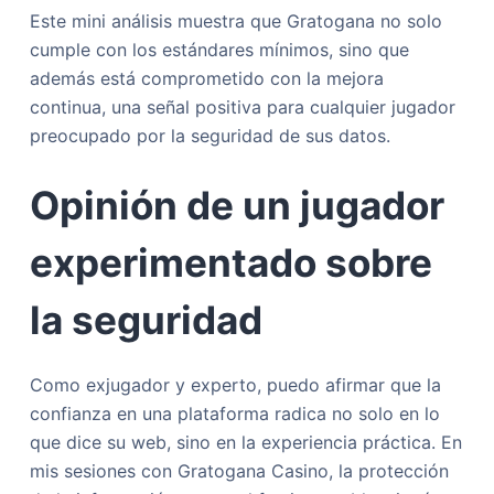
Este mini análisis muestra que Gratogana no solo
cumple con los estándares mínimos, sino que
además está comprometido con la mejora
continua, una señal positiva para cualquier jugador
preocupado por la seguridad de sus datos.
Opinión de un jugador
experimentado sobre
la seguridad
Como exjugador y experto, puedo afirmar que la
confianza en una plataforma radica no solo en lo
que dice su web, sino en la experiencia práctica. En
mis sesiones con Gratogana Casino, la protección