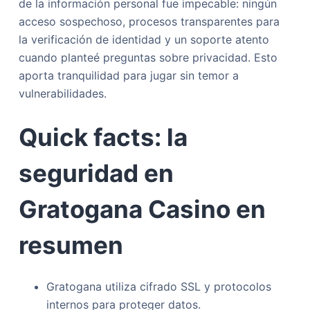
de la información personal fue impecable: ningún
acceso sospechoso, procesos transparentes para
la verificación de identidad y un soporte atento
cuando planteé preguntas sobre privacidad. Esto
aporta tranquilidad para jugar sin temor a
vulnerabilidades.
Quick facts: la
seguridad en
Gratogana Casino en
resumen
Gratogana utiliza cifrado SSL y protocolos
internos para proteger datos.