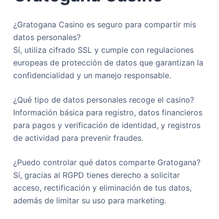
¿Gratogana Casino es seguro para compartir mis
datos personales?
Sí, utiliza cifrado SSL y cumple con regulaciones
europeas de protección de datos que garantizan la
confidencialidad y un manejo responsable.
¿Qué tipo de datos personales recoge el casino?
Información básica para registro, datos financieros
para pagos y verificación de identidad, y registros
de actividad para prevenir fraudes.
¿Puedo controlar qué datos comparte Gratogana?
Sí, gracias al RGPD tienes derecho a solicitar
acceso, rectificación y eliminación de tus datos,
además de limitar su uso para marketing.