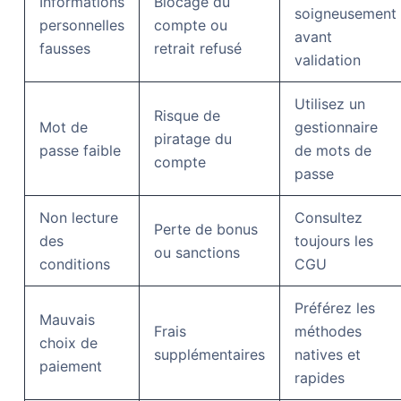
Informations
Blocage du
soigneusement
personnelles
compte ou
avant
fausses
retrait refusé
validation
Utilisez un
Risque de
Mot de
gestionnaire
piratage du
passe faible
de mots de
compte
passe
Non lecture
Consultez
Perte de bonus
des
toujours les
ou sanctions
conditions
CGU
Préférez les
Mauvais
Frais
méthodes
choix de
supplémentaires
natives et
paiement
rapides