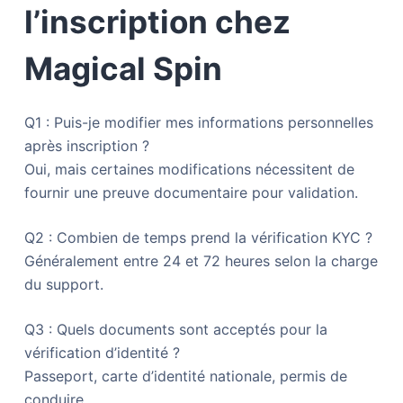
l’inscription chez
Magical Spin
Q1 : Puis-je modifier mes informations personnelles
après inscription ?
Oui, mais certaines modifications nécessitent de
fournir une preuve documentaire pour validation.
Q2 : Combien de temps prend la vérification KYC ?
Généralement entre 24 et 72 heures selon la charge
du support.
Q3 : Quels documents sont acceptés pour la
vérification d’identité ?
Passeport, carte d’identité nationale, permis de
conduire.