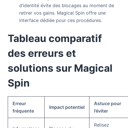
d’identité évite des blocages au moment de
retirer vos gains. Magical Spin offre une
interface dédiée pour ces procédures.
Tableau comparatif
des erreurs et
solutions sur Magical
Spin
Erreur
Astuce pour
Impact potentiel
fréquente
l’éviter
Relisez