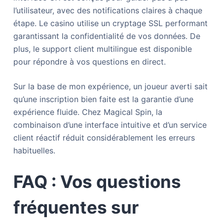
l’utilisateur, avec des notifications claires à chaque
étape. Le casino utilise un cryptage SSL performant
garantissant la confidentialité de vos données. De
plus, le support client multilingue est disponible
pour répondre à vos questions en direct.
Sur la base de mon expérience, un joueur averti sait
qu’une inscription bien faite est la garantie d’une
expérience fluide. Chez Magical Spin, la
combinaison d’une interface intuitive et d’un service
client réactif réduit considérablement les erreurs
habituelles.
FAQ : Vos questions
fréquentes sur