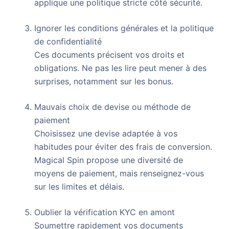
applique une politique stricte côté sécurité.
Ignorer les conditions générales et la politique
de confidentialité
Ces documents précisent vos droits et
obligations. Ne pas les lire peut mener à des
surprises, notamment sur les bonus.
Mauvais choix de devise ou méthode de
paiement
Choisissez une devise adaptée à vos
habitudes pour éviter des frais de conversion.
Magical Spin propose une diversité de
moyens de paiement, mais renseignez-vous
sur les limites et délais.
Oublier la vérification KYC en amont
Soumettre rapidement vos documents