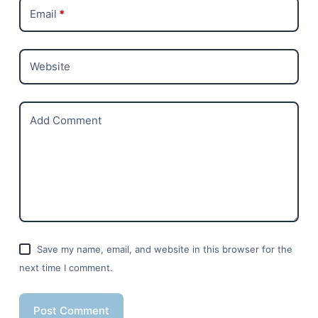
Email
*
Website
Add Comment
Save my name, email, and website in this browser for the
next time I comment.
Post Comment