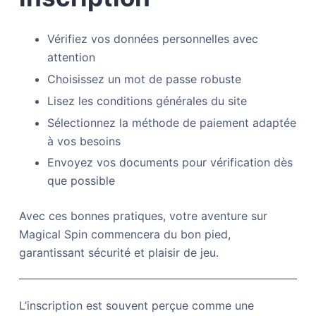
Vérifiez vos données personnelles avec
attention
Choisissez un mot de passe robuste
Lisez les conditions générales du site
Sélectionnez la méthode de paiement adaptée
à vos besoins
Envoyez vos documents pour vérification dès
que possible
Avec ces bonnes pratiques, votre aventure sur
Magical Spin commencera du bon pied,
garantissant sécurité et plaisir de jeu.
L’inscription est souvent perçue comme une