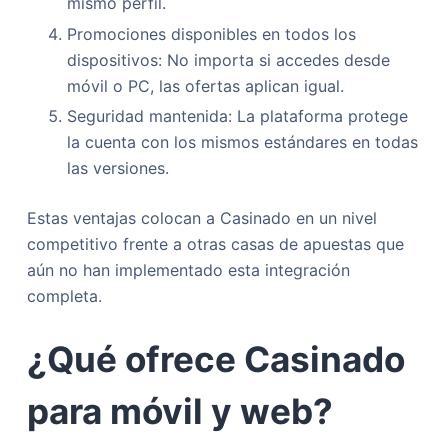
mismo perfil.
Promociones disponibles en todos los
dispositivos: No importa si accedes desde
móvil o PC, las ofertas aplican igual.
Seguridad mantenida: La plataforma protege
la cuenta con los mismos estándares en todas
las versiones.
Estas ventajas colocan a Casinado en un nivel
competitivo frente a otras casas de apuestas que
aún no han implementado esta integración
completa.
¿Qué ofrece Casinado
para móvil y web?