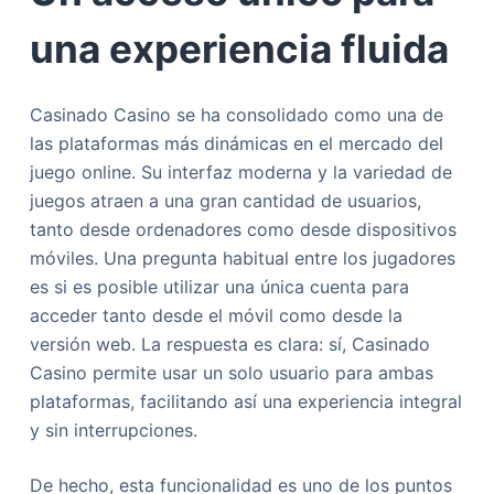
una experiencia fluida
Casinado Casino se ha consolidado como una de
las plataformas más dinámicas en el mercado del
juego online. Su interfaz moderna y la variedad de
juegos atraen a una gran cantidad de usuarios,
tanto desde ordenadores como desde dispositivos
móviles. Una pregunta habitual entre los jugadores
es si es posible utilizar una única cuenta para
acceder tanto desde el móvil como desde la
versión web. La respuesta es clara: sí, Casinado
Casino permite usar un solo usuario para ambas
plataformas, facilitando así una experiencia integral
y sin interrupciones.
De hecho, esta funcionalidad es uno de los puntos