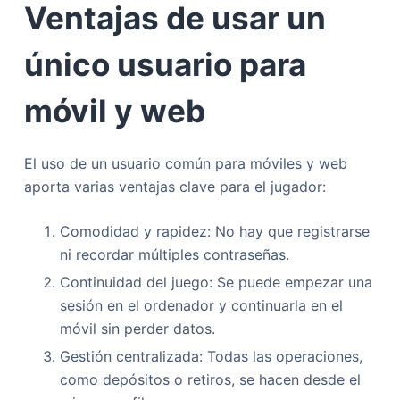
Ventajas de usar un
único usuario para
móvil y web
El uso de un usuario común para móviles y web
aporta varias ventajas clave para el jugador:
Comodidad y rapidez: No hay que registrarse
ni recordar múltiples contraseñas.
Continuidad del juego: Se puede empezar una
sesión en el ordenador y continuarla en el
móvil sin perder datos.
Gestión centralizada: Todas las operaciones,
como depósitos o retiros, se hacen desde el