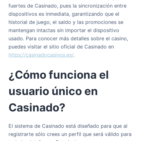
fuertes de Casinado, pues la sincronización entre
dispositivos es inmediata, garantizando que el
historial de juego, el saldo y las promociones se
mantengan intactas sin importar el dispositivo
usado. Para conocer más detalles sobre el casino,
puedes visitar el sitio oficial de Casinado en
https://casinadocasinos.es/
.
¿Cómo funciona el
usuario único en
Casinado?
El sistema de Casinado está diseñado para que al
registrarte sólo crees un perfil que será válido para