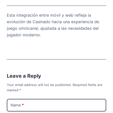
Esta integración entre móvil y web refleja la
evolución de Casinado hacia una experiencia de
juego omnicanal, ajustada a las necesidades del
jugador moderno.
Leave a Reply
Your email address will not be published.
Required fields are
marked
*
Name
*